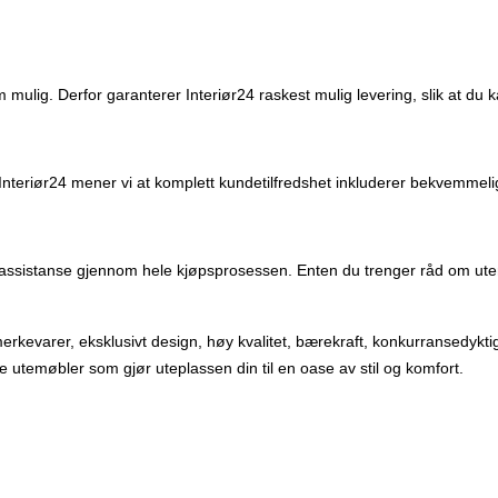
om mulig. Derfor garanterer Interiør24 raskest mulig levering, slik at du 
os Interiør24 mener vi at komplett kundetilfredshet inkluderer bekvemmel
ig assistanse gjennom hele kjøpsprosessen. Enten du trenger råd om utem
erkevarer, eksklusivt design, høy kvalitet, bærekraft, konkurransedyktige
temøbler som gjør uteplassen din til en oase av stil og komfort.