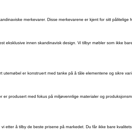
kandinaviske merkevarer. Disse merkevarene er kjent for sitt pålitelige 
est eksklusive innen skandinavisk design. Vi tilbyr møbler som ikke ba
ert utemøbel er konstruert med tanke på å tåle elementene og sikre va
er er produsert med fokus på miljøvennlige materialer og produksjonsm
vi etter å tilby de beste prisene på markedet. Du får ikke bare kvalit