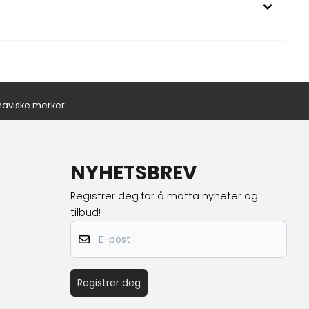
inaviske merker.
NYHETSBREV
Registrer deg for å motta nyheter og
tilbud!
E-post
Registrer deg