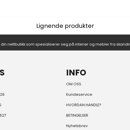
Lignende produkter
- din nettbutikk som spesialiserer seg på interiør og møbler fra skand
S
INFO
OM OSS
 26
Kundeservice
S
HVORDAN HANDLE?
6527
BETINGELSER
Nyhetsbrev