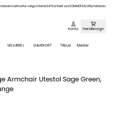
ndeservice
Hvorfor velge Interiør24?
Kontakt oss
SOMMERSALG
Nyhetsbrev
Konto
Handlevogn
VELVÆRE
GAVEKORT
Tilbud
Merker
e Armchair Utestol Sage Green,
unge