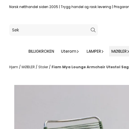
Hopp til innhold
Norsk netthandel siden 2005
|
Trygg handel og rask levering
|
Prisgaran
BILLIGKROKEN
Uterom
LAMPER
MØBLER
Hjem
/
MØBLER
/
Stoler
/
Fiam Mya Lounge Armchair Utestol Sage