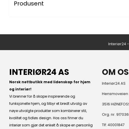
Produsent
Interiør24 
INTERIØR24 AS
OM OS
Norsk nettbutikk med lidenskap for hjem
Interiør24 AS
og interiør!
Hensmoveien
Vi brenner for å skape inspirerende og
funksjonelle hjem, og tilbyr et bredt utvalg av
3516 HØNEFOS
nøye utvalgte produkter som kombinerer stil,
Org. nr. 91703
kvalitet og tidløs design. Hos oss finner du
Tlf:
40001847
interiør som gjør det enkelt å skape en personlig