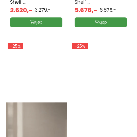
Shelf ...
Shelf ...
2.620,-
5.676,-
3.279,-
6.875,-
Kjøp
Kjøp
-25%
-25%