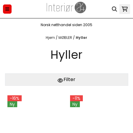
Hopp til innhold
Norsk netthandel siden 2005
Hjem
/
MØBLER
/
Hyller
Hyller
Filter
-16%
-11%
Ny
Ny