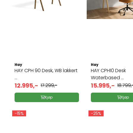
Hay
Hay
HAY CPH 90 Desk, WB lakkert
HAY CPH10 Desk
...
Waterbased ...
12.995,-
15.995,-
17.299,-
18.799,
Kjøp
Kjøp
-15%
-25%