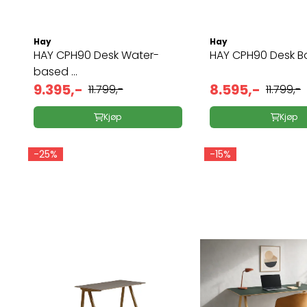
Hay
Hay
HAY CPH90 Desk Water-
HAY CPH90 Desk Bo
based ...
9.395,-
8.595,-
11.799,-
11.799,-
Kjøp
Kjøp
-25%
-15%