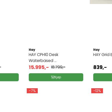
Hay
Hay
HAY CPH10 Desk
HAY Grid B
Waterbased ...
15.995,-
839,-
-
18.799,-
Kjøp
-7%
-12%