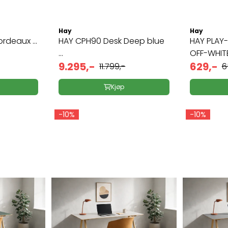
Hay
Hay
rdeaux ...
HAY CPH90 Desk Deep blue
HAY PLA
...
OFF-WHIT
9.295,-
629,-
11.799,-
6
Kjøp
-10%
-10%