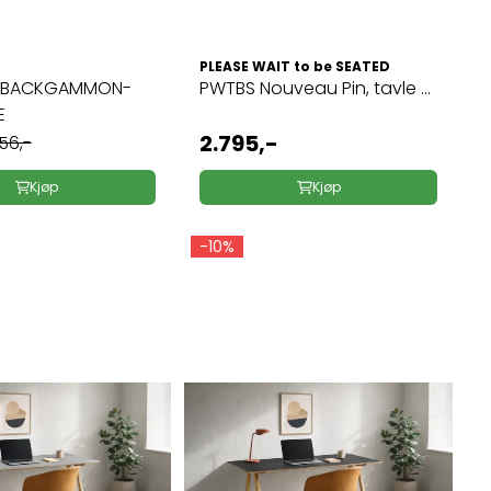
PLEASE WAIT to be SEATED
Y-BACKGAMMON-
PWTBS Nouveau Pin, tavle ...
E
2.795,-
56,-
Kjøp
Kjøp
-10%