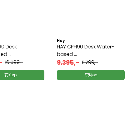
Hay
90 Desk
HAY CPH90 Desk Water-
d ...
based ...
-
9.395,-
16.599,-
11.799,-
Kjøp
Kjøp