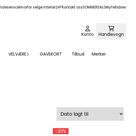
ndeservice
Hvorfor velge Interiør24?
Kontakt oss
SOMMERSALG
Nyhetsbrev
Konto
Handlevogn
VELVÆRE
GAVEKORT
Tilbud
Merker
-20%