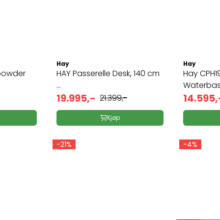
Hay
Hay
powder
HAY Passerelle Desk, 140 cm
Hay CPH1
...
Waterbase
19.995,-
14.595,
21.399,-
Kjøp
-21%
-4%