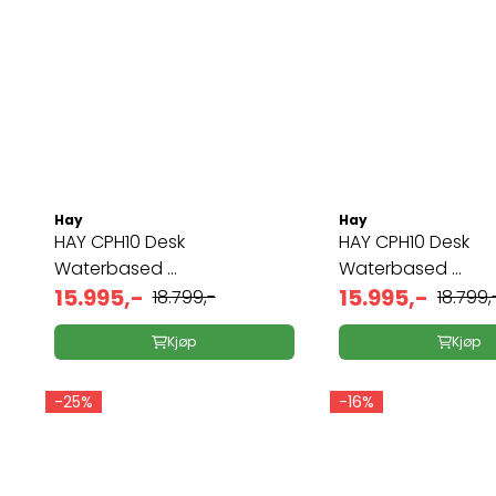
Hay
Hay
HAY CPH10 Desk
HAY CPH10 Desk
Waterbased ...
Waterbased ...
15.995,-
15.995,-
18.799,-
18.799,
Kjøp
Kjøp
-25%
-16%