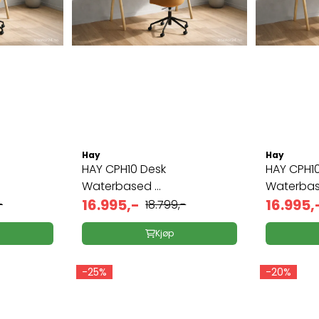
Hay
Hay
HAY CPH10 Desk
HAY CPH10 Desk
Waterbased ...
Waterbase
16.995,-
16.995,
-
18.799,-
Kjøp
-25%
-20%