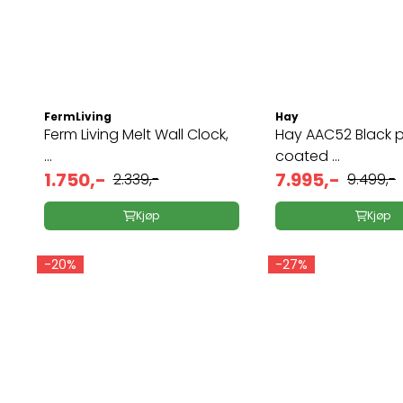
FermLiving
Hay
Ferm Living Melt Wall Clock,
Hay AAC52 Black 
...
coated ...
1.750,-
7.995,-
2.339,-
9.499,-
Kjøp
Kjøp
-20%
-27%