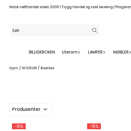
Hopp til innhold
Norsk netthandel siden 2005
|
Trygg handel og rask levering
|
Prisgaran
BILLIGKROKEN
Uterom
LAMPER
MØBLER
Hjem
/
INTERIØR
/
Kontor
Produsenter
-15%
-15%