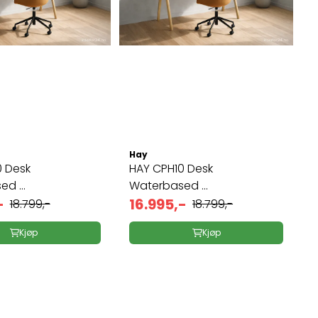
Hay
HAY CPH10 Desk
d ...
Waterbased ...
-
16.995,-
18.799,-
18.799,-
Kjøp
Kjøp