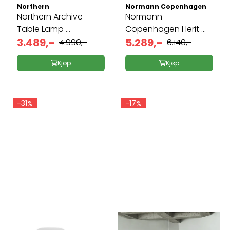
Northern
Normann Copenhagen
Northern Archive
Normann
Table Lamp ...
Copenhagen Herit ...
3.489,-
5.289,-
4.990,-
6.140,-
Kjøp
Kjøp
-31%
-17%