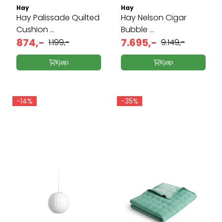
Hay
Hay
Hay Palissade Quilted
Hay Nelson Cigar
Cushion ...
Bubble ...
874,-
7.695,-
1.199,-
9.149,-
Kjøp
Kjøp
-14%
-35%