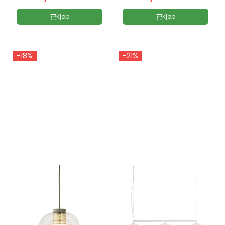
Kjøp
Kjøp
-18%
-21%