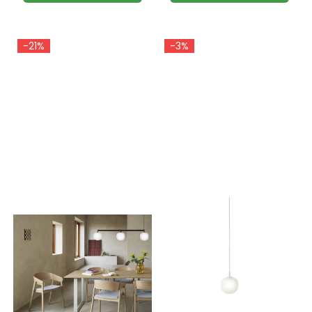
-21%
-3%