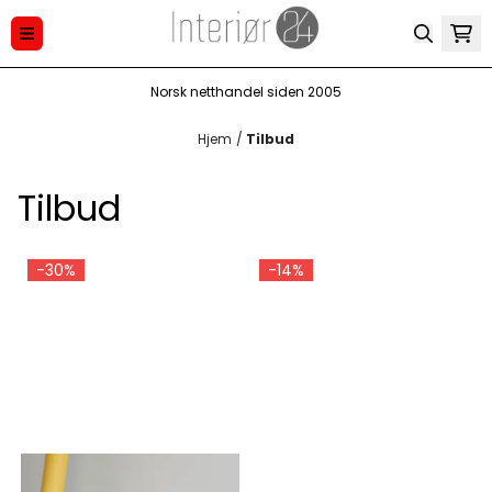
Hopp til innhold
Norsk netthandel siden 2005
Hjem
/
Tilbud
Tilbud
-30%
-14%