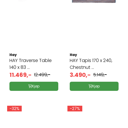
Hay
Hay
HAY Traverse Table
HAY Tapis 170 x 240,
140 x 83 ...
Chestnut ...
11.469,-
3.490,-
12.499,-
5.149,-
Kjøp
Kjøp
-32%
-27%