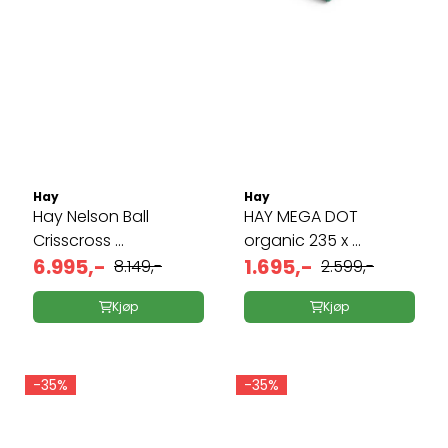
Hay
Hay
Hay Nelson Ball
HAY MEGA DOT
Crisscross ...
organic 235 x ...
6.995,-
1.695,-
8.149,-
2.599,-
Kjøp
Kjøp
-35%
-35%