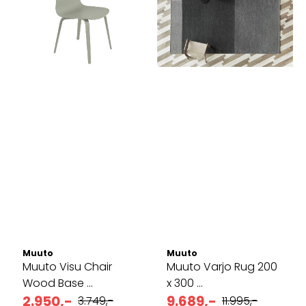
Muuto
Muuto
Muuto Visu Chair
Muuto Varjo Rug 200
Wood Base ...
x 300 ...
2.950,-
9.689,-
3.749,-
11.995,-