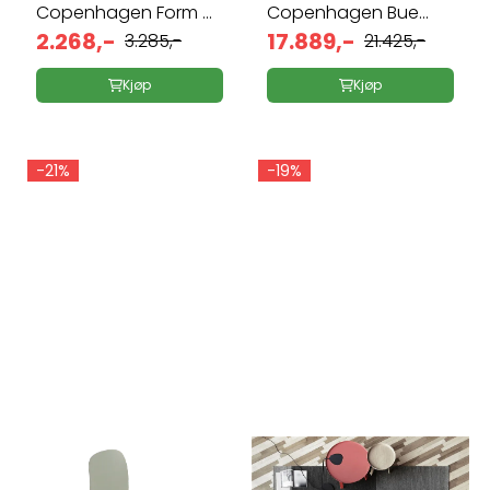
Copenhagen Form ...
Copenhagen Bue
2.268,-
Dining ...
17.889,-
3.285,-
21.425,-
Kjøp
Kjøp
-21%
-19%