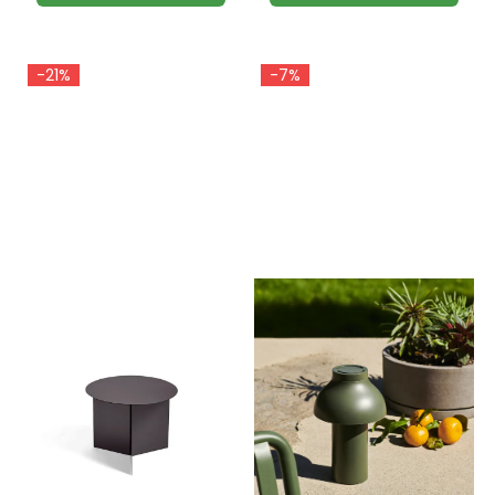
-21%
-7%