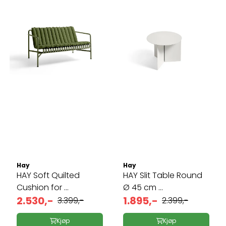
Hay
Hay
HAY Soft Quilted
HAY Slit Table Round
Cushion for ...
Ø 45 cm ...
2.530,-
1.895,-
3.399,-
2.399,-
Kjøp
Kjøp