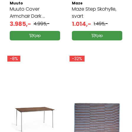
Muuto
Maze
Muuto Cover
Maze Step Skohylle,
Armchair Dark ...
svart
3.985,-
1.014,-
4.995,-
1.495,-
Kjøp
Kjøp
-8%
-32%