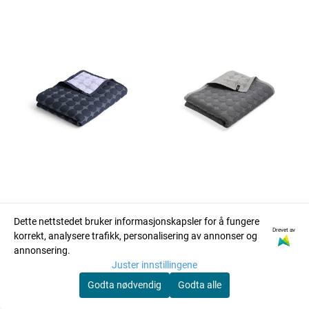
Dette nettstedet bruker informasjonskapsler for å fungere
Drevet av
korrekt, analysere trafikk, personalisering av annonser og
annonsering.
Hay
Hay
Juster innstillingene
HAY MEGA DOT
HAY MEGA DOT
Godta nødvendig
Godta alle
organic 235 x ...
organic 235 x ...
2.599,-
2.599,-