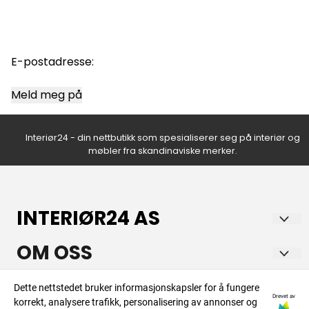
E-postadresse:
Meld meg på
Interiør24 - din nettbutikk som spesialiserer seg på interiør og
møbler fra skandinaviske merker.
INTERIØR24 AS
Norsk nettbutikk med lidenskap for hjem og interiør!
OM OSS
Vi brenner for å skape inspirerende og funksjonelle hjem, og
tilbyr et bredt utvalg av nøye utvalgte produkter som
Interiør24 AS
INFO
Dette nettstedet bruker informasjonskapsler for å fungere
kombinerer stil, kvalitet og tidløs design. Hos oss finner du
Drevet av
korrekt, analysere trafikk, personalisering av annonser og
Hensmoveien 26