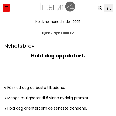
Hopp til innhold
Norsk netthandel siden 2005
Hjem
/
Nyhetsbrev
Nyhetsbrev
Hold deg oppdatert.
√
Få med deg de beste tilbudene.
√
Mange muligheter til å vinne nydelig premier.
√
Hold deg orientert om de seneste trendene.