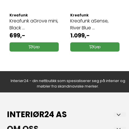
Kreafunk
Kreafunk
Kreafunk aGrove mini,
Kreafunk aSense,
Black ...
River Blue ...
699,-
1.099,-
Kjøp
Kjøp
Interiør24 - din nettbutikk som spesialiserer seg på interiør og
møbler fra skandinaviske merker.
INTERIØR24 AS
Norsk nettbutikk med lidenskap for hjem og interiør!
OM OSS