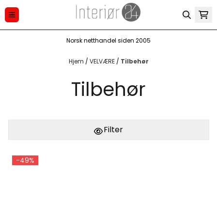
Hopp til innhold
Norsk netthandel siden 2005
Hjem
/
VELVÆRE
/
Tilbehør
Tilbehør
Filter
-49%