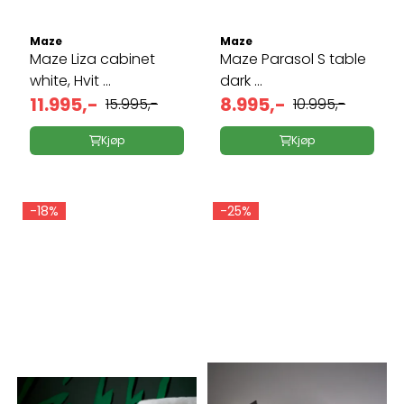
Maze
Maze
Maze Liza cabinet
Maze Parasol S table
white, Hvit ...
dark ...
11.995,-
8.995,-
15.995,-
10.995,-
Kjøp
Kjøp
-18%
-25%