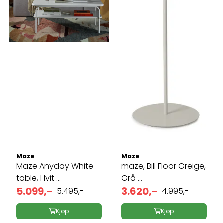
Maze
Maze
Maze Anyday White
maze, Bill Floor Greige,
table, Hvit ...
Grå ...
5.099,-
3.620,-
5.495,-
4.995,-
Kjøp
Kjøp