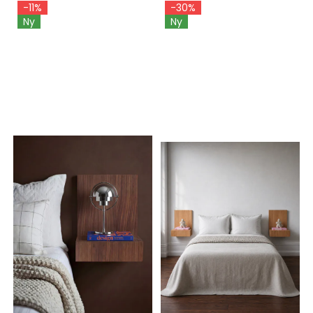
-11%
-30%
Ny
Ny