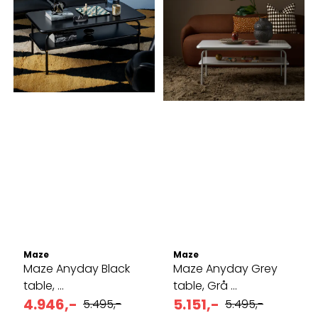
Maze
Maze
Maze Anyday Black
Maze Anyday Grey
table, ...
table, Grå ...
4.946,-
5.151,-
5.495,-
5.495,-