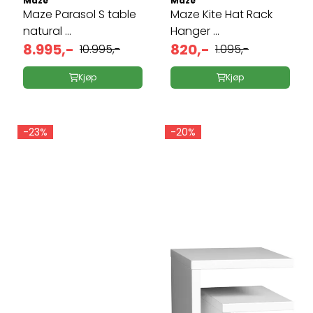
Maze
Maze
Maze Parasol S table
Maze Kite Hat Rack
natural ...
Hanger ...
8.995,-
820,-
10.995,-
1.095,-
Kjøp
Kjøp
-23%
-20%