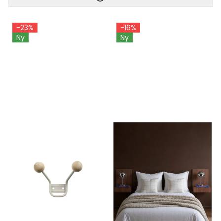
-23%
-16%
Ny
Ny