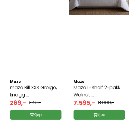
Maze
Maze
maze Bill XXS Greige,
Maze L-Shelf 2-pakk
knagg ...
Walnut ...
269,-
7.595,-
349,-
8.990,-
Kjøp
Kjøp