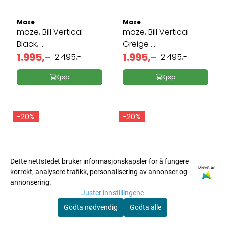
Maze
Maze
maze, Bill Vertical
maze, Bill Vertical
Black, ...
Greige ...
1.995,-
1.995,-
2.495,-
2.495,-
Kjøp
Kjøp
-20%
-20%
Dette nettstedet bruker informasjonskapsler for å fungere
Drevet av
korrekt, analysere trafikk, personalisering av annonser og
annonsering.
Juster innstillingene
Godta nødvendig
Godta alle