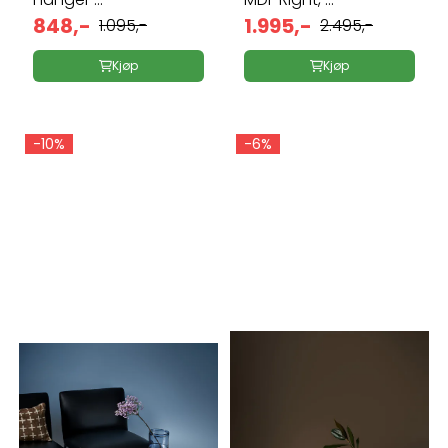
848,-
1.995,-
1.095,-
2.495,-
Kjøp
Kjøp
-10%
-6%