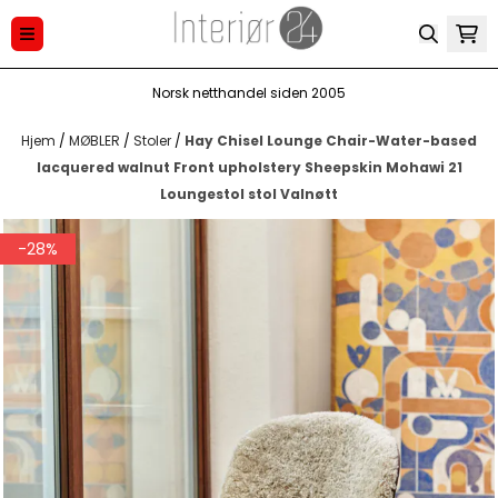
Hopp til innhold
Norsk netthandel siden 2005
Hjem
/
MØBLER
/
Stoler
/
Hay Chisel Lounge Chair-Water-based
lacquered walnut Front upholstery Sheepskin Mohawi 21
Loungestol stol Valnøtt
-28%