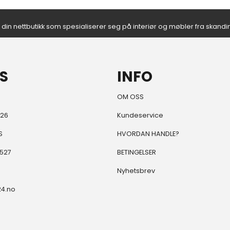
- din nettbutikk som spesialiserer seg på interiør og møbler fra skand
S
INFO
OM OSS
 26
Kundeservice
S
HVORDAN HANDLE?
6527
BETINGELSER
Nyhetsbrev
24.no