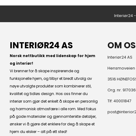
Interiør24 
INTERIØR24 AS
OM OS
Norsk nettbutikk med lidenskap for hjem
Interiør24 AS
og interiør!
Hensmoveien
Vi brenner for å skape inspirerende og
funksjonelle hjem, og tilbyr et bredt utvalg av
3516 HØNEFOS
nøye utvalgte produkter som kombinerer stil,
Org. nr. 91703
kvalitet og tidløs design. Hos oss finner du
Tlf:
40001847
interiør som gjør det enkelt å skape en personlig
og harmonisk atmosfære i alle rom. Med fokus
post@interior
på gode materialer og gjennomtenkte detaljer,
ønsker vi å gjøre det enklere for deg å skape et
hjem du elsker – alt på ett sted!