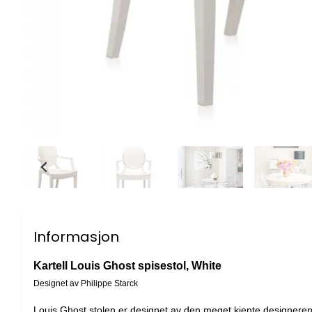
Informasjon
Kartell Louis Ghost spisestol, White
Designet av Philippe Starck
Louis Ghost stolen er designet av den meget kjente designeren P