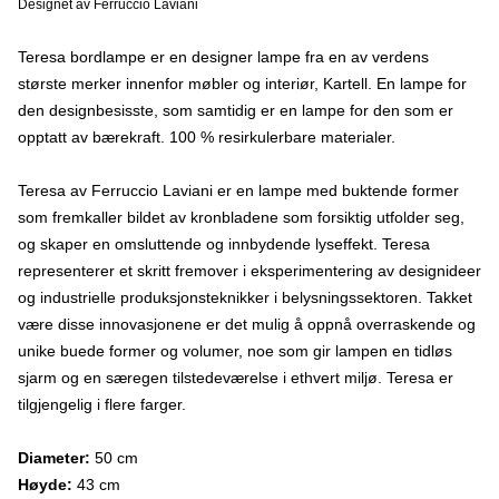
Designet av Ferruccio Laviani
Teresa bordlampe er en designer lampe fra en av verdens
største merker innenfor møbler og interiør, Kartell. En lampe for
den designbesisste, som samtidig er en lampe for den som er
opptatt av bærekraft. 100 % resirkulerbare materialer.
Teresa av Ferruccio Laviani er en lampe med buktende former
som fremkaller bildet av kronbladene som forsiktig utfolder seg,
og skaper en omsluttende og innbydende lyseffekt. Teresa
representerer et skritt fremover i eksperimentering av designideer
og industrielle produksjonsteknikker i belysningssektoren. Takket
være disse innovasjonene er det mulig å oppnå overraskende og
unike buede former og volumer, noe som gir lampen en tidløs
sjarm og en særegen tilstedeværelse i ethvert miljø. Teresa er
tilgjengelig i flere farger.
Diameter:
50 cm
Høyde:
43 cm