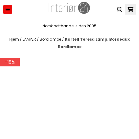
Hopp til innhold
Norsk netthandel siden 2005
Hjem
/
LAMPER
/
Bordlampe
/
Kartell Teresa Lamp, Bordeaux
Bordlampe
-18%