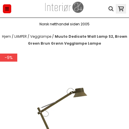
Hopp til innhold
Norsk netthandel siden 2005
Hjem
/
LAMPER
/
Vegglampe
/
Muuto Dedicate Wall Lamp S2, Brown
Green Brun Grønn Vegglampe Lampe
-9%