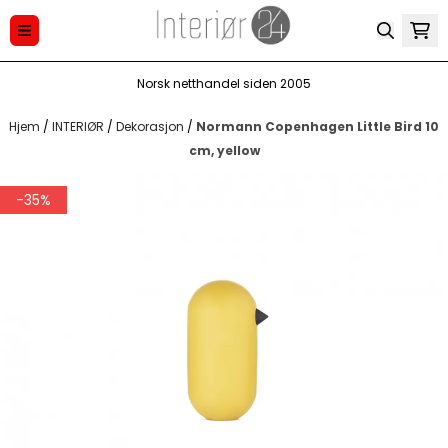
Hopp til innhold
Norsk netthandel siden 2005
Hjem
/
INTERIØR
/
Dekorasjon
/
Normann Copenhagen Little Bird 10
cm, yellow
-35%