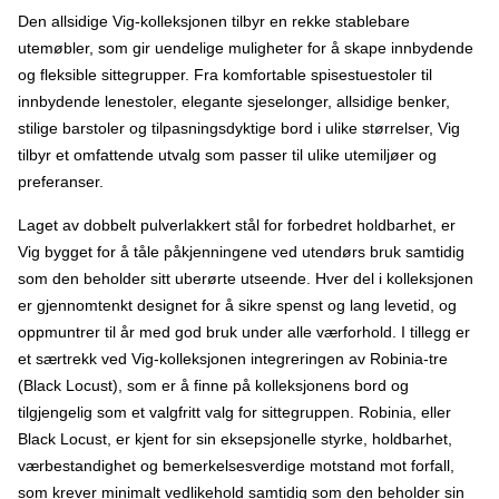
Den allsidige Vig-kolleksjonen tilbyr en rekke stablebare
utemøbler, som gir uendelige muligheter for å skape innbydende
og fleksible sittegrupper. Fra komfortable spisestuestoler til
innbydende lenestoler, elegante sjeselonger, allsidige benker,
stilige barstoler og tilpasningsdyktige bord i ulike størrelser, Vig
tilbyr et omfattende utvalg som passer til ulike utemiljøer og
preferanser.
Laget av dobbelt pulverlakkert stål for forbedret holdbarhet, er
Vig bygget for å tåle påkjenningene ved utendørs bruk samtidig
som den beholder sitt uberørte utseende. Hver del i kolleksjonen
er gjennomtenkt designet for å sikre spenst og lang levetid, og
oppmuntrer til år med god bruk under alle værforhold. I tillegg er
et særtrekk ved Vig-kolleksjonen integreringen av Robinia-tre
(Black Locust), som er å finne på kolleksjonens bord og
tilgjengelig som et valgfritt valg for sittegruppen. Robinia, eller
Black Locust, er kjent for sin eksepsjonelle styrke, holdbarhet,
værbestandighet og bemerkelsesverdige motstand mot forfall,
som krever minimalt vedlikehold samtidig som den beholder sin