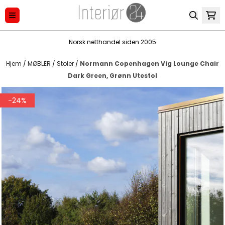
Hopp til innhold
Norsk netthandel siden 2005
Hjem
/
MØBLER
/
Stoler
/
Normann Copenhagen Vig Lounge Chair
Dark Green, Grønn Utestol
-24%