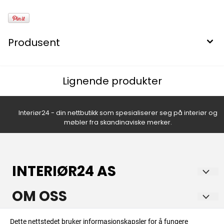
Produsent
Lignende produkter
Interiør24 - din nettbutikk som spesialiserer seg på interiør og
møbler fra skandinaviske merker.
INTERIØR24 AS
Norsk nettbutikk med lidenskap for hjem og interiør!
OM OSS
Vi brenner for å skape inspirerende og funksjonelle hjem, og
tilbyr et bredt utvalg av nøye utvalgte produkter som
Interiør24 AS
INFO
Dette nettstedet bruker informasjonskapsler for å fungere