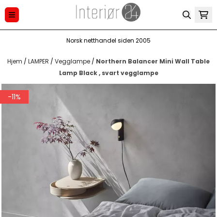
Hopp til innhold
Norsk netthandel siden 2005
Hjem
/
LAMPER
/
Vegglampe
/
Northern Balancer Mini Wall Table
Lamp Black , svart vegglampe
-11%