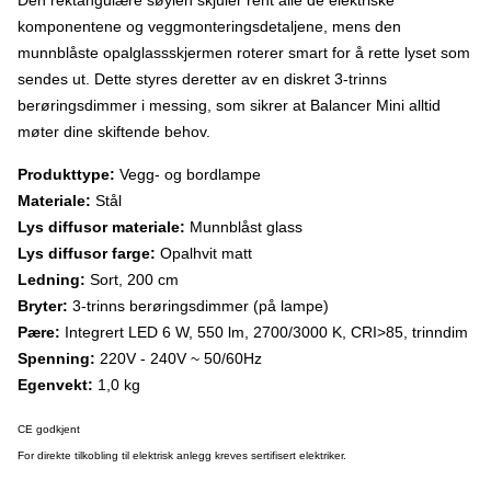
Den rektangulære søylen skjuler rent alle de elektriske
komponentene og veggmonteringsdetaljene, mens den
munnblåste opalglassskjermen roterer smart for å rette lyset som
sendes ut. Dette styres deretter av en diskret 3-trinns
berøringsdimmer i messing, som sikrer at Balancer Mini alltid
møter dine skiftende behov.
Produkttype:
Vegg- og bordlampe
Materiale:
Stål
Lys diffusor materiale:
Munnblåst glass
Lys diffusor farge:
Opalhvit matt
Ledning:
Sort, 200 cm
Bryter:
3-trinns berøringsdimmer (på lampe)
Pære:
Integrert LED 6 W, 550 lm, 2700/3000 K, CRI>85, trinndim
Spenning:
220V - 240V ~ 50/60Hz
Egenvekt:
1,0 kg
CE godkjent
For direkte tilkobling til elektrisk anlegg kreves sertifisert elektriker.