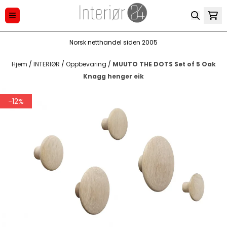
Hopp til innhold
Norsk netthandel siden 2005
Hjem
/
INTERIØR
/
Oppbevaring
/
MUUTO THE DOTS Set of 5 Oak
Knagg henger eik
-12%