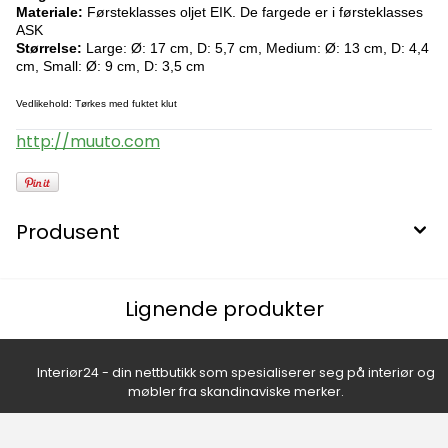
Materiale:
Førsteklasses oljet EIK. De fargede er i førsteklasses
ASK
Størrelse:
Large: Ø: 17 cm, D: 5,7 cm, Medium: Ø: 13 cm, D: 4,4
cm, Small: Ø: 9 cm, D: 3,5 cm
Vedlikehold: Tørkes med fuktet klut
http://muuto.com
Produsent
Lignende produkter
Interiør24 - din nettbutikk som spesialiserer seg på interiør og
møbler fra skandinaviske merker.