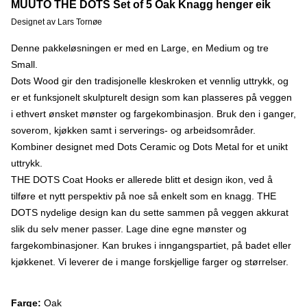
MUUTO THE DOTS Set of 5 Oak Knagg henger eik
Designet av Lars Tornøe
Denne pakkeløsningen er med en Large, en Medium og tre
Small.
Dots Wood gir den tradisjonelle kleskroken et vennlig uttrykk, og
er et funksjonelt skulpturelt design som kan plasseres på veggen
i ethvert ønsket mønster og fargekombinasjon. Bruk den i ganger,
soverom, kjøkken samt i serverings- og arbeidsområder.
Kombiner designet med Dots Ceramic og Dots Metal for et unikt
uttrykk.
THE DOTS Coat Hooks er allerede blitt et design ikon, ved å
tilføre et nytt perspektiv på noe så enkelt som en knagg. THE
DOTS nydelige design kan du sette sammen på veggen akkurat
slik du selv mener passer. Lage dine egne mønster og
fargekombinasjoner. Kan brukes i inngangspartiet, på badet eller
kjøkkenet. Vi leverer de i mange forskjellige farger og størrelser.
Farge:
Oak