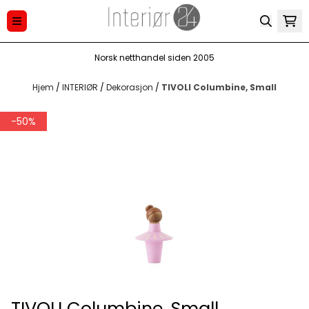
Hopp til innhold
Norsk netthandel siden 2005
Hjem
/
INTERIØR
/
Dekorasjon
/
TIVOLI Columbine, Small
-50%
TIVOLI Columbine, Small