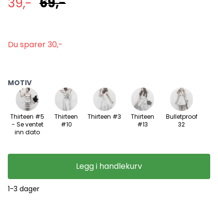
39,-
69,-
Du sparer 30,-
MOTIV
Thirteen #5
Thirteen
Thirteen #3
Thirteen
Bulletproof
- Se ventet
#10
#13
32
inn dato
Legg i handlekurv
1-3 dager