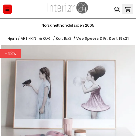
Hopp til innhold
Norsk netthandel siden 2005
Hjem
/
ART PRINT & KORT
/
Kort 15x21
/
Vee Speers DIV. Kort 15x21
-43%