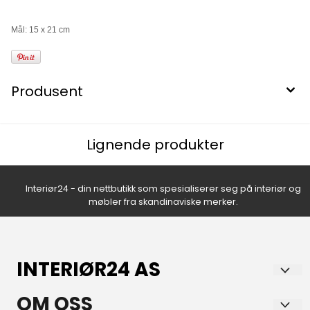
Mål: 15 x 21 cm
Produsent
Lignende produkter
Interiør24 - din nettbutikk som spesialiserer seg på interiør og
møbler fra skandinaviske merker.
INTERIØR24 AS
Norsk nettbutikk med lidenskap for hjem og interiør!
OM OSS