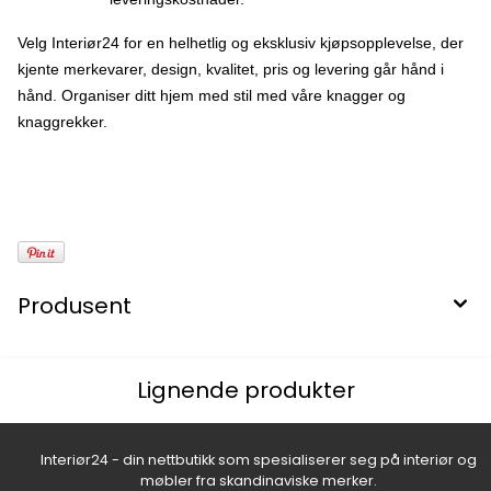
Velg Interiør24 for en helhetlig og eksklusiv kjøpsopplevelse, der
kjente merkevarer, design, kvalitet, pris og levering går hånd i
hånd. Organiser ditt hjem med stil med våre knagger og
knaggrekker.
Produsent
Lignende produkter
Interiør24 - din nettbutikk som spesialiserer seg på interiør og
møbler fra skandinaviske merker.