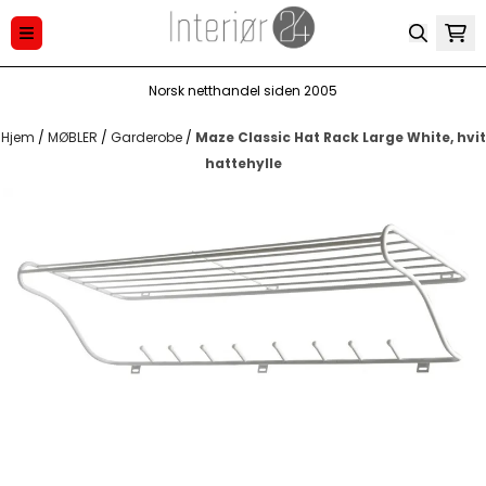
Hopp til innhold
Norsk netthandel siden 2005
Hjem
/
MØBLER
/
Garderobe
/
Maze Classic Hat Rack Large White, hvit
hattehylle