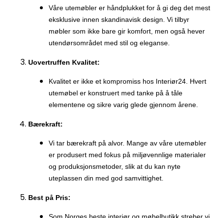
Våre utemøbler er håndplukket for å gi deg det mest
eksklusive innen skandinavisk design. Vi tilbyr
møbler som ikke bare gir komfort, men også hever
utendørsområdet med stil og eleganse.
Uovertruffen Kvalitet:
Kvalitet er ikke et kompromiss hos Interiør24. Hvert
utemøbel er konstruert med tanke på å tåle
elementene og sikre varig glede gjennom årene.
Bærekraft:
Vi tar bærekraft på alvor. Mange av våre utemøbler
er produsert med fokus på miljøvennlige materialer
og produksjonsmetoder, slik at du kan nyte
uteplassen din med god samvittighet.
Best på Pris:
Som Norges beste interiør og møbelbutikk streber vi