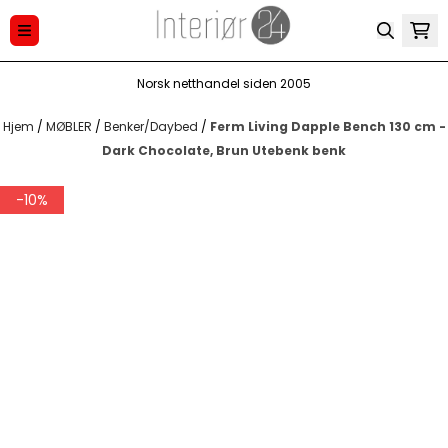
Hopp til innhold
Norsk netthandel siden 2005
Hjem
/
MØBLER
/
Benker/Daybed
/
Ferm Living Dapple Bench 130 cm -
Dark Chocolate, Brun Utebenk benk
-10%