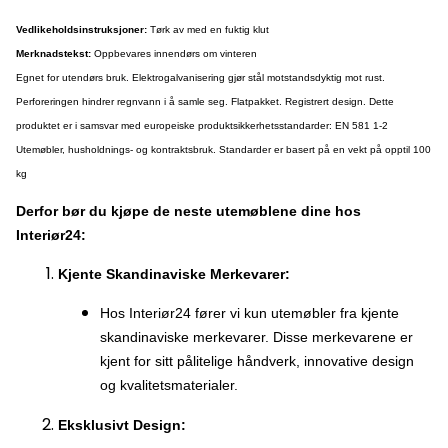
Vedlikeholdsinstruksjoner:
Tørk av med en fuktig klut
Merknadstekst:
Oppbevares innendørs om vinteren
Egnet for utendørs bruk. Elektrogalvanisering gjør stål motstandsdyktig mot rust.
Perforeringen hindrer regnvann i å samle seg. Flatpakket. Registrert design. Dette
produktet er i samsvar med europeiske produktsikkerhetsstandarder: EN 581 1-2
Utemøbler, husholdnings- og kontraktsbruk. Standarder er basert på en vekt på opptil 100
kg
Derfor bør du kjøpe de neste utemøblene dine hos
Interiør24:
Kjente Skandinaviske Merkevarer:
Hos Interiør24 fører vi kun utemøbler fra kjente
skandinaviske merkevarer. Disse merkevarene er
kjent for sitt pålitelige håndverk, innovative design
og kvalitetsmaterialer.
Eksklusivt Design: