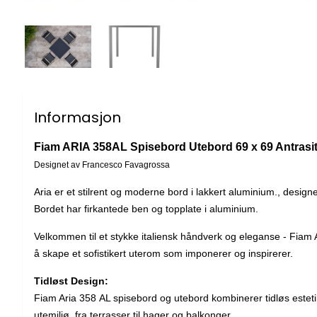
Informasjon
Fiam ARIA 358AL Spisebord Utebord 69 x 69 Antrasi
Designet av Francesco Favagrossa
Aria er et stilrent og moderne bord i lakkert aluminium., desi
Bordet har firkantede ben og topplate i aluminium.
Velkommen til et stykke italiensk håndverk og eleganse - Fiam A
å skape et sofistikert uterom som imponerer og inspirerer.
Tidløst Design:
Fiam Aria 358 AL spisebord og utebord kombinerer tidløs estet
utemiljø, fra terrasser til hager og balkonger.