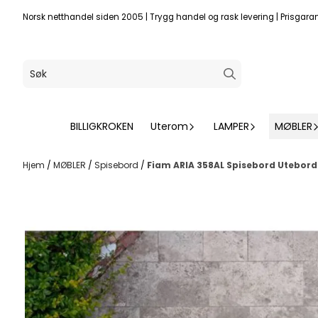
Hopp til innhold
Norsk netthandel siden 2005
|
Trygg handel og rask levering
|
Prisgaran
BILLIGKROKEN
Uterom
LAMPER
MØBLER
Hjem
/
MØBLER
/
Spisebord
/
Fiam ARIA 358AL Spisebord Utebord 