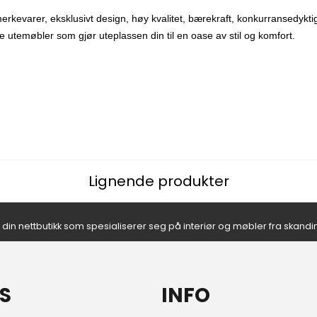
erkevarer, eksklusivt design, høy kvalitet, bærekraft, konkurransedyktige
temøbler som gjør uteplassen din til en oase av stil og komfort.
Lignende produkter
- din nettbutikk som spesialiserer seg på interiør og møbler fra skand
S
INFO