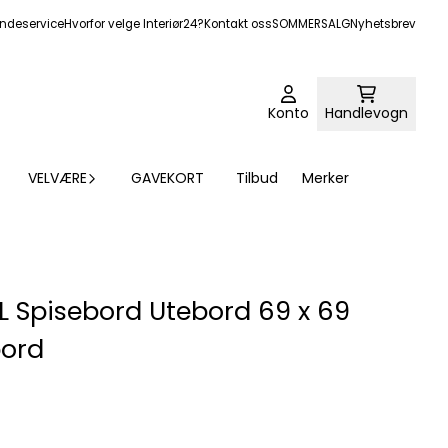
ndeservice
Hvorfor velge Interiør24?
Kontakt oss
SOMMERSALG
Nyhetsbrev
Konto
Handlevogn
VELVÆRE
GAVEKORT
Tilbud
Merker
L Spisebord Utebord 69 x 69
bord