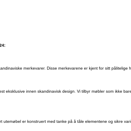
24:
kandinaviske merkevarer. Disse merkevarene er kjent for sitt pålitelige 
est eksklusive innen skandinavisk design. Vi tilbyr møbler som ikke ba
ert utemøbel er konstruert med tanke på å tåle elementene og sikre va