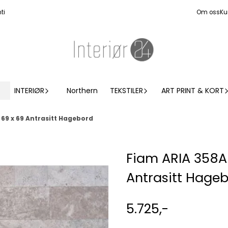
ti
Om oss
Ku
INTERIØR
Northern
TEKSTILER
ART PRINT & KORT
69 x 69 Antrasitt Hagebord
Fiam ARIA 358A
Antrasitt Hage
5.725,-