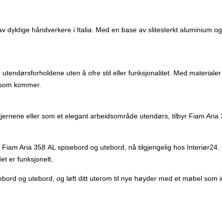
dyktige håndverkere i Italia. Med en base av slitesterkt aluminium og 
e utendørsforholdene uten å ofre stil eller funksjonalitet. Med materia
e som kommer.
jernene eller som et elegant arbeidsområde utendørs, tilbyr Fiam Aria 3
Fiam Aria 358 AL spisebord og utebord, nå tilgjengelig hos Interiør24. 
t er funksjonelt.
rd og utebord, og løft ditt uterom til nye høyder med et møbel som ins