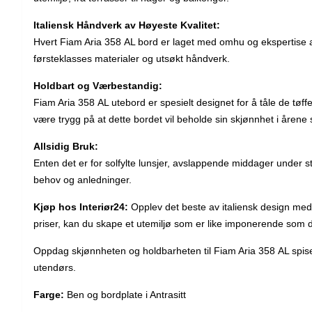
Italiensk Håndverk av Høyeste Kvalitet:
Hvert Fiam Aria 358 AL bord er laget med omhu og ekspertise av 
førsteklasses materialer og utsøkt håndverk.
Holdbart og Værbestandig:
Fiam Aria 358 AL utebord er spesielt designet for å tåle de tøff
være trygg på at dette bordet vil beholde sin skjønnhet i åren
Allsidig Bruk:
Enten det er for solfylte lunsjer, avslappende middager under st
behov og anledninger.
Kjøp hos Interiør24:
Opplev det beste av italiensk design med 
priser, kan du skape et utemiljø som er like imponerende som de
Oppdag skjønnheten og holdbarheten til Fiam Aria 358 AL spisebo
utendørs.
Farge:
Ben og bordplate i Antrasitt