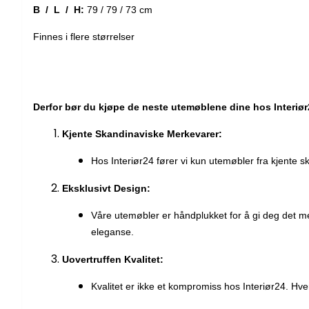
B / L / H:
79 / 79 / 73 cm
Finnes i flere størrelser
Derfor bør du kjøpe de neste utemøblene dine hos Interiør
Kjente Skandinaviske Merkevarer:
Hos Interiør24 fører vi kun utemøbler fra kjente s
Eksklusivt Design:
Våre utemøbler er håndplukket for å gi deg det m
eleganse.
Uovertruffen Kvalitet:
Kvalitet er ikke et kompromiss hos Interiør24. Hv