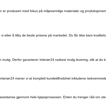
er er produsert med fokus på miljøvennlige materialer og produksjonsm
vi etter å tilby de beste prisene på markedet. Du får ikke bare kvalit
om mulig. Derfor garanterer Interiør24 raskest mulig levering, slik at du 
os Interiør24 mener vi at komplett kundetilfredshet inkluderer bekvemmel
ig assistanse gjennom hele kjøpsprosessen. Enten du trenger råd om utem